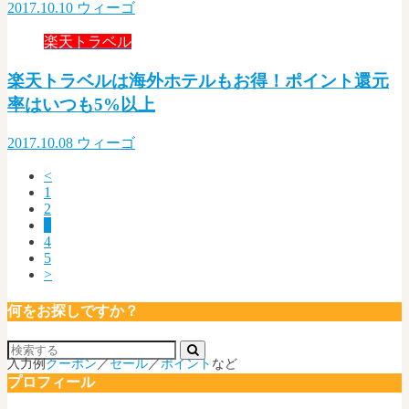
2017.10.10
ウィーゴ
楽天トラベル
楽天トラベルは海外ホテルもお得！ポイント還元
率はいつも5%以上
2017.10.08
ウィーゴ
<
1
2
3
4
5
>
何をお探しですか？
入力例
クーポン
／
セール
／
ポイント
など
プロフィール